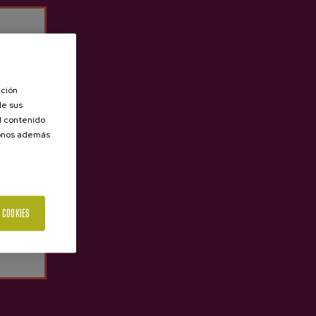
Algunos segundos
Algunos segundos
ación
enimiento técnico y operativo y garantizar la mejor
de sus
el contenido
donos además
Vida útil
Sesión
89 Días, 399 Días, 399 Días
 COOKIES
ón continuada de sus hábitos de navegación, lo que
rias que se ajusten a las preferencias del usuario.
Vida útil