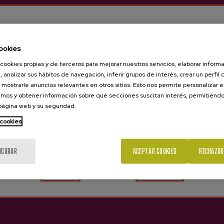
LE_ABUSE_EXEMPTION
Tercero
_bm
Tercero
ookies
cookies propias y de terceros para mejorar nuestros servicios, elaborar inform
s usuarios, con el objetivo de optimizar las funcionalidades y el mant
, analizar sus hábitos de navegación, inferir grupos de interés, crear un perfil 
 mostrarle anuncios relevantes en otros sitios. Esto nos permite personalizar 
mos y obtener información sobre qué secciones suscitan interés, permitién
es
Cookies utilizadas
 página web y su seguridad.
¿Eres mayor de edad?
 cookies
xxx
Propia
xxx
,
_ga
,
_ga_xxxxxxxxxx
Propia
IGURAR
ACEPTAR COOKIES
RECHAZAR
Sí
No
l comportamiento de los usuarios obtenida a través de la observaci
. De esta manera, se utilizan para personalizar las campañas publicita
es
Cookies utilizadas